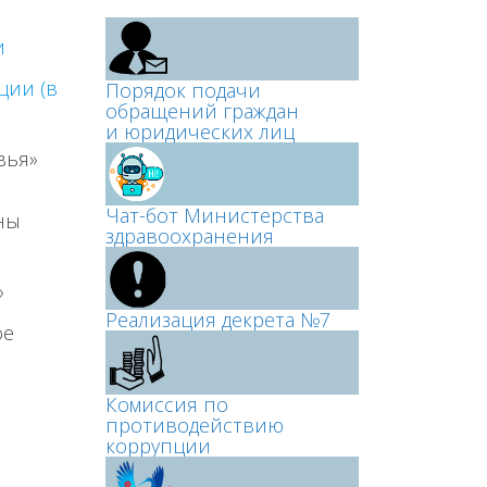
и
ции (в
Порядок подачи
обращений граждан
и юридических лиц
вья»
Чат-бот Министерства
ны
здравоохранения
»
Реализация декрета №7
ое
Комиссия по
противодействию
коррупции