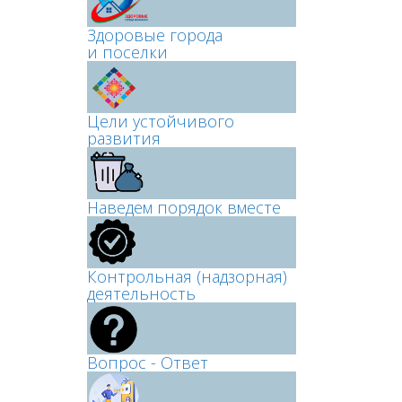
Здоровые города
и поселки
Цели устойчивого
развития
Наведем порядок вместе
Контрольная (надзорная)
деятельность
Вопрос - Ответ