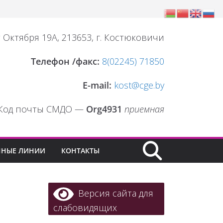
т Октября 19А, 213653, г. Костюковичи
Телефон /факс:
8(02245) 71850
E-mail:
kost@cge.by
Код почты СМДО —
Org4931
приемная
ННЫЕ ЛИНИИ
КОНТАКТЫ
Версия сайта для
слабовидящих