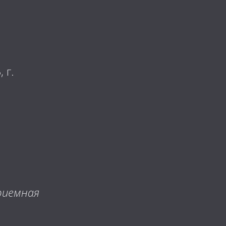
 г.
иемная