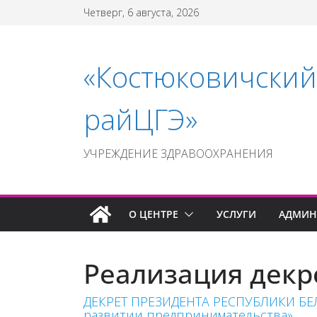
Перейти
Четверг, 6 августа, 2026
к
содержимому
«Костюковичский
райЦГЭ»
УЧРЕЖДЕНИЕ ЗДРАВООХРАНЕНИЯ
О ЦЕНТРЕ
УСЛУГИ
АДМИН
Реализация декр
ДЕКРЕТ ПРЕЗИДЕНТА РЕСПУБЛИКИ БЕЛАРУ
развитии предпринимательства»​